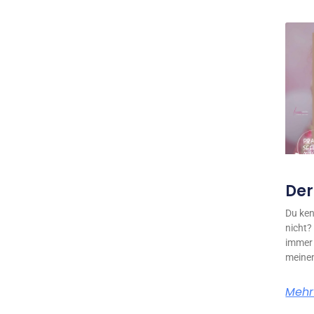
Der
Du ken
nicht?
immer 
meine
Mehr