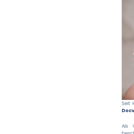
Seit
Docv
Als 
besch