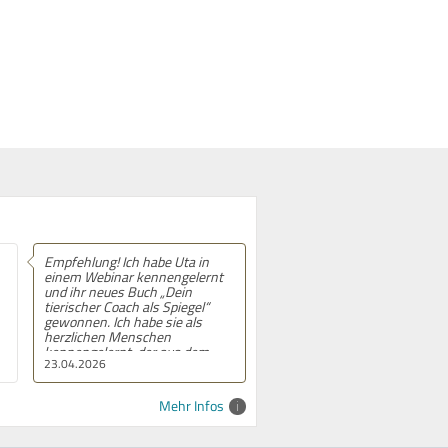
Empfehlung! Ich habe Uta in
einem Webinar kennengelernt
und ihr neues Buch „Dein
tierischer Coach als Spiegel“
gewonnen. Ich habe sie als
herzlichen Menschen
kennengelernt, der aus dem
23.04.2026
Herzen gerne Geschenke gibt.
Das Buch ist sehr leicht
verständlich geschrieben und
Mehr Infos
gleichzeitig inhaltlich
tiefgehend. Besonders gefällt
mir der Workbook-Charakter