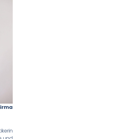
Firma
kerin
ne und