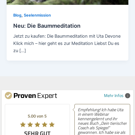
,
Blog
Seelenmission
Neu: Die Baummeditation
Jetzt zu kaufen: Die Baummeditation mit Uta Devone
Klick mich – hier geht es zur Meditation Liebst Du es
zu […]
Mehr Infos
Empfehlung! Ich habe Uta
E
in einem Webinar
m
5.00 von 5
5.00 von 5
kennengelernt und ihr
U
neues Buch „Dein tierischer
w
Coach als Spiegel“
u
SEHR GUT
SEHR GUT
gewonnen. Ich habe sie als
G