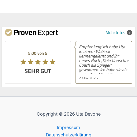
Mehr Infos
Empfehlung! Ich habe Uta
in einem Webinar
5.00 von 5
kennengelernt und ihr
neues Buch „Dein tierischer
Coach als Spiegel“
SEHR GUT
gewonnen. Ich habe sie als
herzlichen Menschen
23.04.2026
kennengelernt, der aus
dem Herzen gerne
Geschenke gibt. Das Buch
ist sehr leicht verständlich
geschrieben und
gleichzeitig inhaltlich
tiefgehend. Besonders
gefällt mir der Workbook-
Copyright © 2026 Uta Devone
Charakter mit vielen
praktischen Übungen, die
direkt zur Selbstreflexion
Impressum
anregen. Uta Devone bringt
ihre große Erfahrung und
Datenschutzerklärung