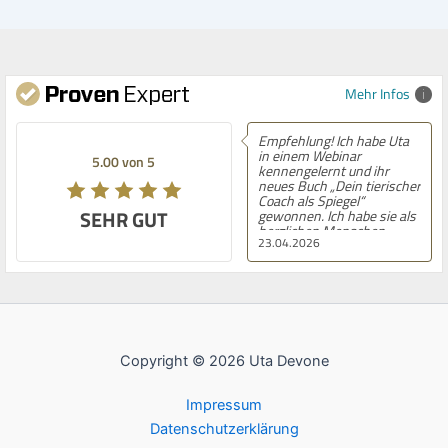
Mehr Infos
Empfehlung! Ich habe Uta
in einem Webinar
5.00 von 5
kennengelernt und ihr
neues Buch „Dein tierischer
Coach als Spiegel“
SEHR GUT
gewonnen. Ich habe sie als
herzlichen Menschen
23.04.2026
kennengelernt, der aus
dem Herzen gerne
Geschenke gibt. Das Buch
ist sehr leicht verständlich
geschrieben und
gleichzeitig inhaltlich
tiefgehend. Besonders
gefällt mir der Workbook-
Copyright © 2026 Uta Devone
Charakter mit vielen
praktischen Übungen, die
direkt zur Selbstreflexion
Impressum
anregen. Uta Devone bringt
ihre große Erfahrung und
Datenschutzerklärung
Expertise als